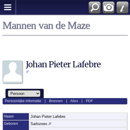
Mannen van de Maze
Johan Pieter Lafebre
Persoonlijke informatie
|
Bronnen
|
Alles
|
PDF
Naam
Johan Pieter
Lafebre
Geboren
Sarlozees