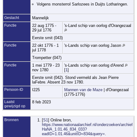
Volgens monsterrol Sarlozees in Duijts Lotharingen.
Geslacht
Mannelijk
Functie
22 aug 1775 -
's-Land schip van oorlog d'Orangezaal
29 jul 1776
Eerste smit (043)
Functie
22 okt 1776 - 1
's-Lands schip van oorlog Jason
jul 1778
Trompetter (047)
Functie
1 mei 1779 - 23
's-Lands schip van oorlog d'Arend
nov 1780
[
1
]
Eerste smit (042). Stond vermeld als Jean Pierre
laFebre. Absent 23 nov 1780.
Persoon-ID
I225
Mannen van de Maze
| d'Orangezaal
(1775-1776)
Laatst
8 feb 2023
gewijzigd op
Bronnen
[
S1
] Online bron,
https://www.nationaalarchief.nl/onderzoeken/archief/1.
HaNA_1.01.46_834_033?
eadID=1.01.46&unitID=834&query=
.