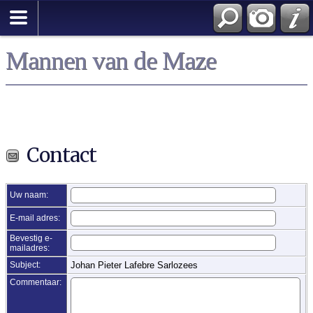
Zoek
Mannen van de Maze
Contact
Uw naam:
E-mail adres:
Bevestig e-
mailadres:
Subject:
Johan Pieter Lafebre Sarlozees
Commentaar: