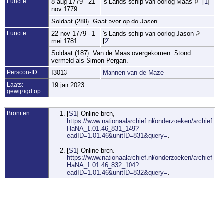
Functie
8 aug 1779 - 21
's-Lands schip van oorlog Maas
[
1
]
nov 1779
Soldaat (289). Gaat over op de Jason.
Functie
22 nov 1779 - 1
's-Lands schip van oorlog Jason
mei 1781
[
2
]
Soldaat (187). Van de Maas overgekomen. Stond
vermeld als Simon Pergan.
Persoon-ID
I3013
Mannen van de Maze
Laatst
19 jan 2023
gewijzigd op
Bronnen
[
S1
] Online bron,
https://www.nationaalarchief.nl/onderzoeken/archief/1.
HaNA_1.01.46_831_149?
eadID=1.01.46&unitID=831&query=
.
[
S1
] Online bron,
https://www.nationaalarchief.nl/onderzoeken/archief/1.
HaNA_1.01.46_832_104?
eadID=1.01.46&unitID=832&query=
.