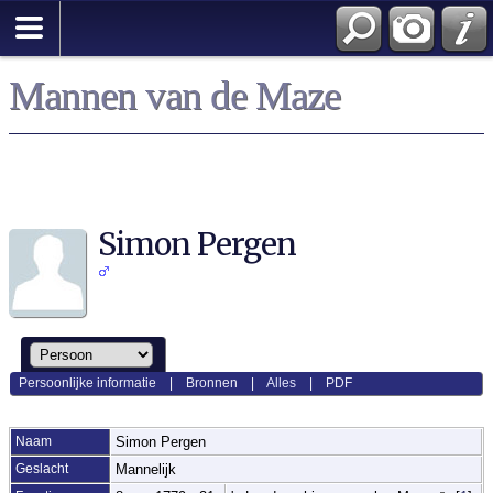
Mannen van de Maze
Simon Pergen
Persoonlijke informatie
|
Bronnen
|
Alles
|
PDF
Naam
Simon
Pergen
Geslacht
Mannelijk