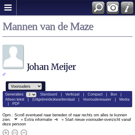
Mannen van de Maze
Johan Meijer
Generaties:
Standaard
|
Verticaal
|
Compact
|
Box
|
Alleen tekst
|
(Uitgebreide)kwartierstaat
|
Voorouderwaaier
|
Media
|
PDF
Opm.: Scroll eventueel naar beneden of naar rechts om alles te kunnen
zien.
= Extra informatie
= Start nieuw voorouder-overzicht vanaf
deze persoon