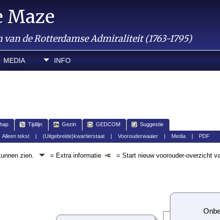
e Maze
van de Rotterdamse Admiraliteit (1763-1795)
MEDIA
INFO
hap
Tijdlijn
Gezin
GEDCOM
Suggestie
|
Alleen tekst
|
(Uitgebreide)kwartierstaat
|
Voorouderwaaier
|
Media
|
PDF
 kunnen zien.
= Extra informatie
= Start nieuw voorouder-overzicht v
Onbe