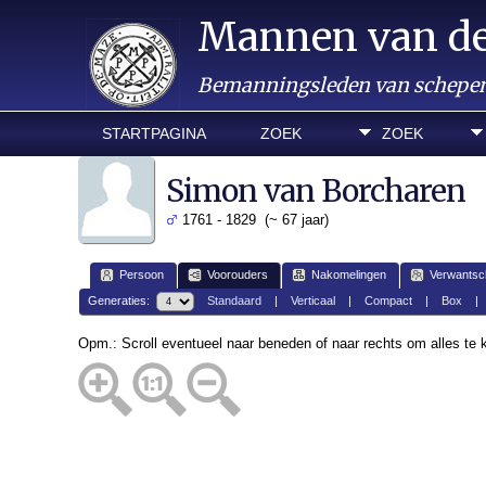
Mannen van d
Bemanningsleden van schepen 
STARTPAGINA
ZOEK
ZOEK
Simon van Borcharen
1761 - 1829 (~ 67 jaar)
Persoon
Voorouders
Nakomelingen
Verwantsc
Generaties:
Standaard
|
Verticaal
|
Compact
|
Box
Opm.: Scroll eventueel naar beneden of naar rechts om alles te