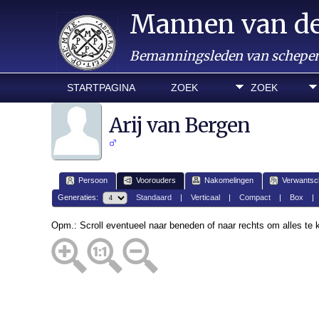
Mannen van d
Bemanningsleden van schepen 
STARTPAGINA
ZOEK
ZOEK
Arij van Bergen
Persoon
Voorouders
Nakomelingen
Verwantsc
Generaties:
Standaard
|
Verticaal
|
Compact
|
Box
Opm.: Scroll eventueel naar beneden of naar rechts om alles te