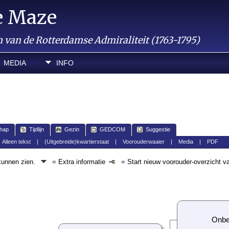
e Maze
van de Rotterdamse Admiraliteit (1763-1795)
MEDIA
INFO
hap
Tijdlijn
Gezin
GEDCOM
Suggestie
|
Alleen tekst
|
(Uitgebreide)kwartierstaat
|
Voorouderwaaier
|
Media
|
PDF
 kunnen zien.
= Extra informatie
= Start nieuw voorouder-overzicht v
Onbe