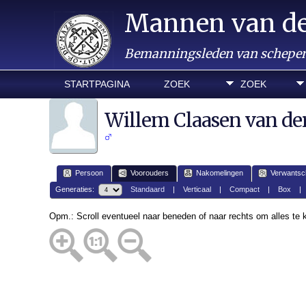
Mannen van d
Bemanningsleden van schepen 
STARTPAGINA
ZOEK
ZOEK
Willem Claasen van de
Persoon
Voorouders
Nakomelingen
Verwantsc
Generaties:
Standaard
|
Verticaal
|
Compact
|
Box
Opm.: Scroll eventueel naar beneden of naar rechts om alles te