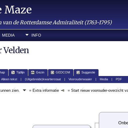
e Maze
van de Rotterdamse Admiraliteit (1763-1795)
MEDIA
INFO
r Velden
hap
Tijdlijn
Gezin
GEDCOM
Suggestie
|
Alleen tekst
|
(Uitgebreide)kwartierstaat
|
Voorouderwaaier
|
Media
|
PDF
 kunnen zien.
= Extra informatie
= Start nieuw voorouder-overzicht v
Onbe