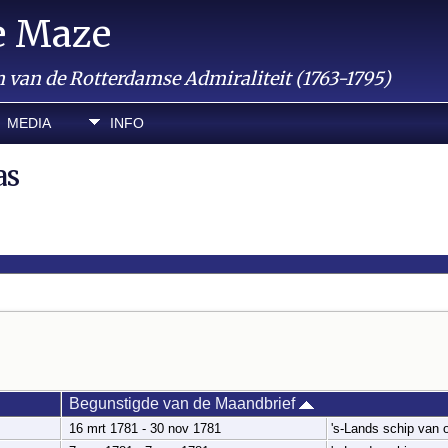
e Maze
van de Rotterdamse Admiraliteit (1763-1795)
MEDIA
INFO
as
Begunstigde van de Maandbrief
16 mrt 1781 - 30 nov 1781
's-Lands schip van