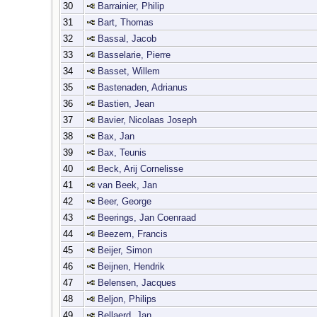
30
Barrainier, Philip
31
Bart, Thomas
32
Bassal, Jacob
33
Basselarie, Pierre
34
Basset, Willem
35
Bastenaden, Adrianus
36
Bastien, Jean
37
Bavier, Nicolaas Joseph
38
Bax, Jan
39
Bax, Teunis
40
Beck, Arij Cornelisse
41
van Beek, Jan
42
Beer, George
43
Beerings, Jan Coenraad
44
Beezem, Francis
45
Beijer, Simon
46
Beijnen, Hendrik
47
Belensen, Jacques
48
Beljon, Philips
49
Bellaerd, Jan