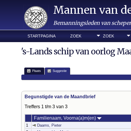
Mannen van d
Bemanningsleden van schepen 
STARTPAGINA
ZOEK
ZOEK
's-Lands schip van oorlog Ma
Plaats
Suggestie
Begunstigde van de Maandbrief
Treffers 1 t/m 3 van 3
Familienaam, Voorna(a)m(en)
1
Daams, Pieter