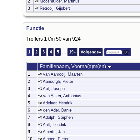
2
Moosmulder, Martinus
3
Retrooij, Gijsbert
Functie
Treffers 1 t/m 50 van 924
1
2
3
4
5
...
19»
Volgende»
Familienaam, Voorna(a)m(en)
1
van Aanrooij, Maarten
2
Aansorgh, Pieter
3
Abt, Joseph
4
van Acker, Anthonius
5
Adelaar, Hendrik
6
den Ader, Daniel
7
Adolph, Stephen
8
Ahlt, Hendrik
9
Alberts, Jan
10
Algoed, Pieter