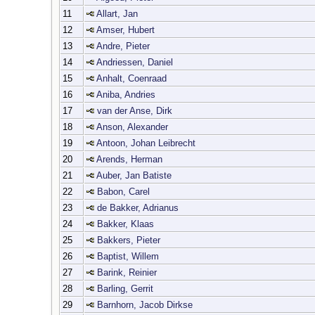
11
Allart, Jan
12
Amser, Hubert
13
Andre, Pieter
14
Andriessen, Daniel
15
Anhalt, Coenraad
16
Aniba, Andries
17
van der Anse, Dirk
18
Anson, Alexander
19
Antoon, Johan Leibrecht
20
Arends, Herman
21
Auber, Jan Batiste
22
Babon, Carel
23
de Bakker, Adrianus
24
Bakker, Klaas
25
Bakkers, Pieter
26
Baptist, Willem
27
Barink, Reinier
28
Barling, Gerrit
29
Barnhorn, Jacob Dirkse