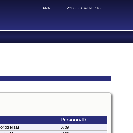
PRINT
VOEG BLADWIJZER TOE
Persoon-ID
 oorlog Maas
I3789