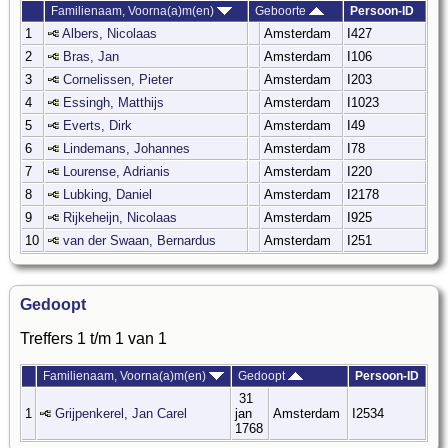
Familienaam, Voorna(a)m(en)
Geboorte
Persoon-ID
1
Albers, Nicolaas
Amsterdam
I427
2
Bras, Jan
Amsterdam
I106
3
Cornelissen, Pieter
Amsterdam
I203
4
Essingh, Matthijs
Amsterdam
I1023
5
Everts, Dirk
Amsterdam
I49
6
Lindemans, Johannes
Amsterdam
I78
7
Lourense, Adrianis
Amsterdam
I220
8
Lubking, Daniel
Amsterdam
I2178
9
Rijkeheijn, Nicolaas
Amsterdam
I925
10
van der Swaan, Bernardus
Amsterdam
I251
Gedoopt
Treffers 1 t/m 1 van 1
Familienaam, Voorna(a)m(en)
Gedoopt
Persoon-ID
31
1
Grijpenkerel, Jan Carel
jan
Amsterdam
I2534
1768