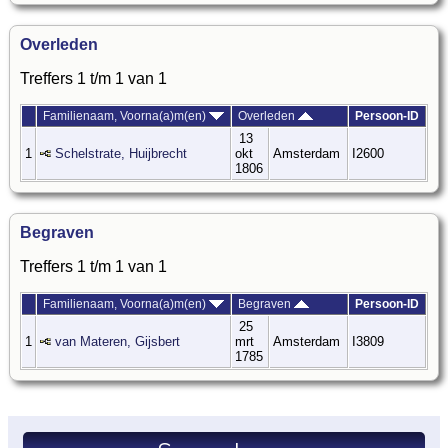
Overleden
Treffers 1 t/m 1 van 1
Familienaam, Voorna(a)m(en)
Overleden
Persoon-ID
13
1
Schelstrate, Huijbrecht
okt
Amsterdam
I2600
1806
Begraven
Treffers 1 t/m 1 van 1
Familienaam, Voorna(a)m(en)
Begraven
Persoon-ID
25
1
van Materen, Gijsbert
mrt
Amsterdam
I3809
1785