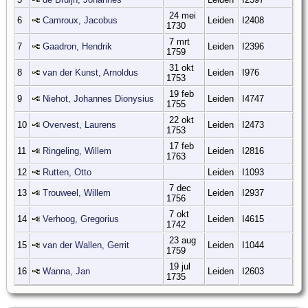
24 mei
6
Camroux, Jacobus
Leiden
I2408
1730
7 mrt
7
Gaadron, Hendrik
Leiden
I2396
1759
31 okt
8
van der Kunst, Arnoldus
Leiden
I976
1753
19 feb
9
Niehot, Johannes Dionysius
Leiden
I4747
1755
22 okt
10
Overvest, Laurens
Leiden
I2473
1753
17 feb
11
Ringeling, Willem
Leiden
I2816
1763
12
Rutten, Otto
Leiden
I1093
7 dec
13
Trouweel, Willem
Leiden
I2937
1756
7 okt
14
Verhoog, Gregorius
Leiden
I4615
1742
23 aug
15
van der Wallen, Gerrit
Leiden
I1044
1759
19 jul
16
Wanna, Jan
Leiden
I2603
1735