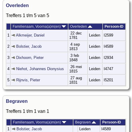
Overleden
Treffers 1 t/m 5 van 5
Familienaam, Voorna(a)m(en)
Overleden
Persoon-ID
22 dec
1
Alkmeijer, Daniel
Leiden
I2599
1781
4 sep
2
Bolstier, Jacob
Leiden
I4589
1813
3 feb
3
Dixhoorn, Pieter
Leiden
I2934
1848
26 mei
4
Niehot, Johannes Dionysius
Leiden
I4747
1815
27 aug
5
Rijnvis, Pieter
Leiden
I5201
1831
Begraven
Treffers 1 t/m 1 van 1
Familienaam, Voorna(a)m(en)
Begraven
Persoon-ID
1
Bolstier, Jacob
Leiden
I4589