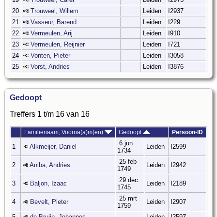
20
Trouweel, Willem
Leiden
I2937
21
Vasseur, Barend
Leiden
I229
22
Vermeulen, Arij
Leiden
I910
23
Vermeulen, Reijnier
Leiden
I721
24
Vonten, Pieter
Leiden
I3058
25
Vorst, Andries
Leiden
I3876
Gedoopt
Treffers 1 t/m 16 van 16
Familienaam, Voorna(a)m(en)
Gedoopt
Persoon-ID
6 jun
1
Alkmeijer, Daniel
Leiden
I2599
1734
25 feb
2
Aniba, Andries
Leiden
I2942
1749
29 dec
3
Baljon, Izaac
Leiden
I2189
1745
25 mrt
4
Bevelt, Pieter
Leiden
I2907
1759
5
de Bruijn, Johannes
Leiden
I2597