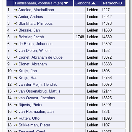
Familienaam, Voorna(a)m(en)
Geboorte
Persoon-ID
1
Ameloo, Maximiliaan
Leiden
I227
2
Aniba, Andries
Leiden
I2942
3
Blankhart, Philippus
Leiden
I4378
4
Blessie, Jan
Leiden
I1630
5
Bolstier, Jacob
1748
Leiden
I4589
6
de Bruijn, Johannes
Leiden
I2597
7
van Dieren, Willem
Leiden
I152
8
Dionet, Abraham de Oude
Leiden
I3372
9
Dionet, Abraham
Leiden
I3388
10
Kruijs, Jan
Leiden
I308
11
Kruijs, Ras
Leiden
I2758
12
van der Meijn, Hendrik
Leiden
I5070
13
van Ossenabrug, Mattijs
Leiden
I2144
14
van Ovoost, Jacobus
Leiden
I3325
15
Rijnvis, Pieter
Leiden
I5201
16
van Rosmaalen, Jan
Leiden
I231
17
Rutten, Otto
Leiden
I1093
18
Stikkelman, Pieter
Leiden
I107
19
Trouweel, Carel
Leiden
I2973