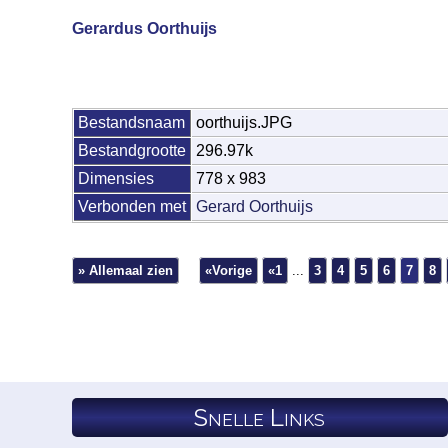
Gerardus Oorthuijs
Bestandsnaam
oorthuijs.JPG
Bestandgrootte
296.97k
Dimensies
778 x 983
Verbonden met
Gerard Oorthuijs
» Allemaal zien
«Vorige
«1
...
3
4
5
6
7
8
Snelle Links