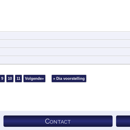
9
10
11
Volgende»
» Dia voorstelling
Contact