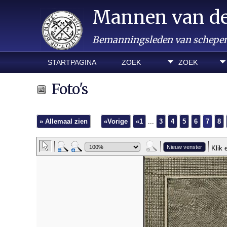
Mannen van d
Bemanningsleden van schepen 
STARTPAGINA
ZOEK
ZOEK
Foto's
» Allemaal zien
«Vorige
«1
...
3
4
5
6
7
8