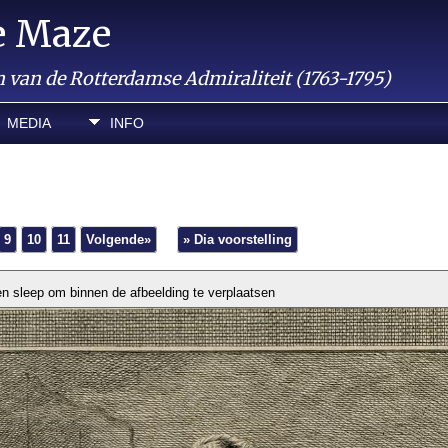
e Maze
van de Rotterdamse Admiraliteit (1763-1795)
MEDIA
INFO
9
10
11
Volgende»
» Dia voorstelling