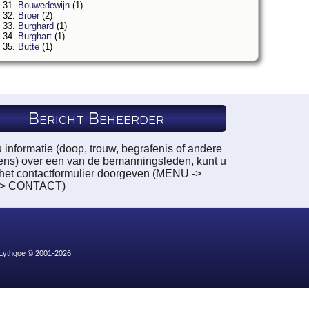
31.
Bouwedewijn
(1)
32.
Broer
(2)
33.
Burghard
(1)
34.
Burghart
(1)
35.
Butte
(1)
Bericht Beheerder
u informatie (doop, trouw, begrafenis of andere
ns) over een van de bemanningsleden, kunt u
a het contactformulier doorgeven (MENU ->
-> CONTACT)
 Lythgoe © 2001-2026.