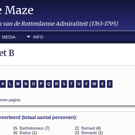
e Maze
van de Rotterdamse Admiraliteit (1763-1795)
MEDIA
INFO
et B
K
L
M
N
O
P
Q
R
S
T
U
V
W
X
Z
amen pagina
sorteerd (totaal aantal personen):
15.
Bartholomeus
(7)
22.
Bernard
(4)
16.
Bartus
(1)
23.
Bernardo
(1)