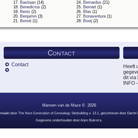
17.
Bastiaan
(14)
24.
Bernardus
(21)
18.
Benedictus
(2)
25.
Bernart
(1)
19.
Benix
(2)
26.
Blas
(1)
20.
Benjamin
(3)
27.
Bonaventura
(1)
21.
Benoit
(1)
28.
Booij
(2)
Contact
Contact
Heeft 
gegeve
dit vi
INFO 
Mannen van de Maze
©
2026
emaakt door
The Next Generation of Genealogy Sitebuilding
v. 13.1, geschreven door Darrin
Gegevens onderhouden door
Arjen Buikstra
.