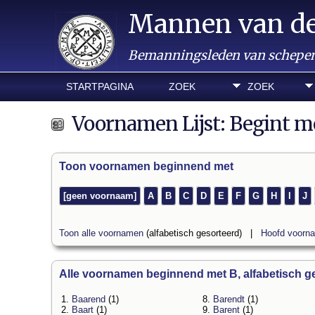
Mannen van d
Bemanningsleden van schepen 
STARTPAGINA
ZOEK
ZOEK
Voornamen Lijst: Begint m
Toon voornamen beginnend met
[geen voornaam]
A
B
C
D
E
F
G
H
I
J
Toon alle voornamen
(alfabetisch gesorteerd) |
Hoofd voorn
Alle voornamen beginnend met B, alfabetisch ge
1.
Baarend
(1)
8.
Barendt
(1)
2.
Baart
(1)
9.
Barent
(1)