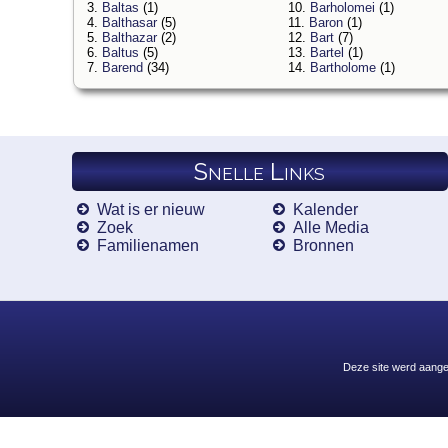
3.
Baltas
(1)
10.
Barholomei
(1)
4.
Balthasar
(5)
11.
Baron
(1)
5.
Balthazar
(2)
12.
Bart
(7)
6.
Baltus
(5)
13.
Bartel
(1)
7.
Barend
(34)
14.
Bartholome
(1)
Snelle Links
Wat is er nieuw
Kalender
Zoek
Alle Media
Familienamen
Bronnen
Deze site werd aang