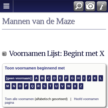
Mannen van de Maze
Voornamen Lijst: Begint met X
Toon voornamen beginnend met
[geen voornaam]
A
B
C
D
E
F
G
H
I
J
K
L
M
N
O
P
Q
R
S
T
U
V
W
X
Z
Toon alle voornamen
(alfabetisch gesorteerd) |
Hoofd voornamen
pagina