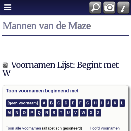
Mannen van de Maze
Voornamen Lijst: Begint met
W
Toon voornamen beginnend met
[geen voornaam]
A
B
C
D
E
F
G
H
I
J
K
L
M
N
O
P
Q
R
S
T
U
V
W
X
Z
Toon alle voornamen
(alfabetisch gesorteerd) |
Hoofd voornamen