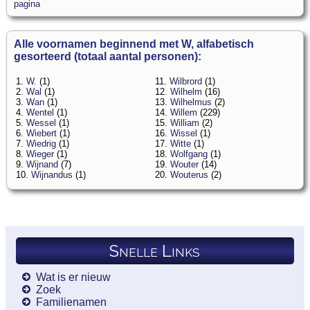
pagina
Alle voornamen beginnend met W, alfabetisch
gesorteerd (totaal aantal personen):
1.
W.
(1)
11.
Wilbrord
(1)
2.
Wal
(1)
12.
Wilhelm
(16)
3.
Wan
(1)
13.
Wilhelmus
(2)
4.
Wentel
(1)
14.
Willem
(229)
5.
Wessel
(1)
15.
William
(2)
6.
Wiebert
(1)
16.
Wissel
(1)
7.
Wiedrig
(1)
17.
Witte
(1)
8.
Wieger
(1)
18.
Wolfgang
(1)
9.
Wijnand
(7)
19.
Wouter
(14)
10.
Wijnandus
(1)
20.
Wouterus
(2)
Snelle Links
Wat is er nieuw
Zoek
Familienamen