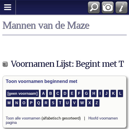
Mannen van de Maze
Voornamen Lijst: Begint met T
Toon voornamen beginnend met
[geen voornaam]
A
B
C
D
E
F
G
H
I
J
K
L
M
N
O
P
Q
R
S
T
U
V
W
X
Z
Toon alle voornamen
(alfabetisch gesorteerd) |
Hoofd voornamen
pagina