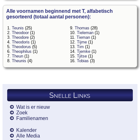
Alle voornamen beginnend met T, alfabetisch
gesorteerd (totaal aantal personen):
1.
Teunis
(25)
9.
Thomas
(28)
2.
Theodoor
(1)
10.
Tieleman
(1)
3.
Theodore
(2)
11.
Tieman
(1)
4.
Theodoris
(1)
12.
Tijme
(1)
5.
Theodorus
(5)
13.
Tim
(1)
6.
Theophilus
(1)
14.
Tjemke
(1)
7.
Theun
(1)
15.
Tjitse
(1)
8.
Theunis
(4)
16.
Tobias
(3)
Snelle Links
Wat is er nieuw
Zoek
Familienamen
Kalender
Alle Media